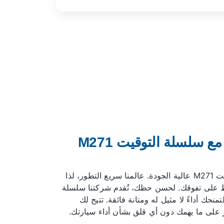
تفوق على منافسيك مع سلسلة التوقيت M271
تفوّق في سوقك مع سلسلة التوقيت M271 عالية الجودة. عالمنا سريع التطور، لذا
ظ على تفوقك. لحسن حظك، تُقدم شركتنا سلسلة
ز على ما يهمك دون أي قلق بشأن أداء سيارتك.