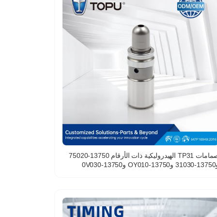
صمامات TP31 الهيدروليكية ذات الأرقام 13750-75020
و13750-31030 و13750-OY010 و13750-0V030
ناسبة لصمامات سيارات تويوتا ولكزس