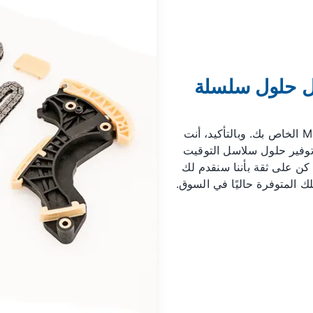
ل حلول سلسلة
دع الخبراء يتولون أمر سلسلة التوقيت لمحرك M271 الخاص بك. وبالتأكيد، أنت
 توفير حلول سلاسل التوقيت
 في هذا المجال. كن على ثقة بأننا سنقدم لك
 المتوفرة حاليًا في السوق.