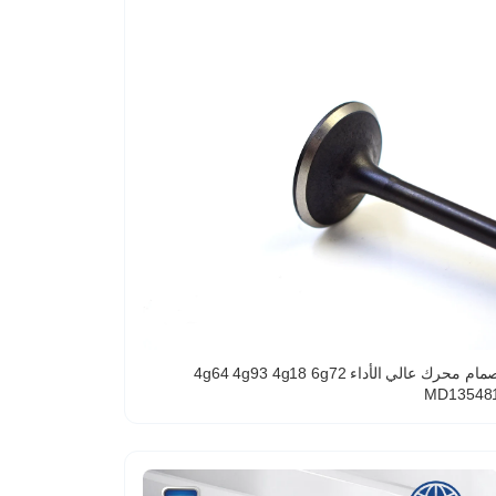
صمام محرك عالي الأداء 4g64 4g93 4g18 6g72
MD13548