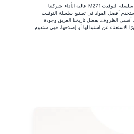
احمِ سيارتك من التآكل المبكر مع سلسلة التوقيت M271 عالية الأداء. شركتنا
 نستخدم أفضل المواد في تصنيع سلسلة التوقيت
حمل أقسى الظروف. بفضل تاريخنا العريق وجودة
ًا الاستغناء عن استبدالها أو إصلاحها، فهي ستدوم