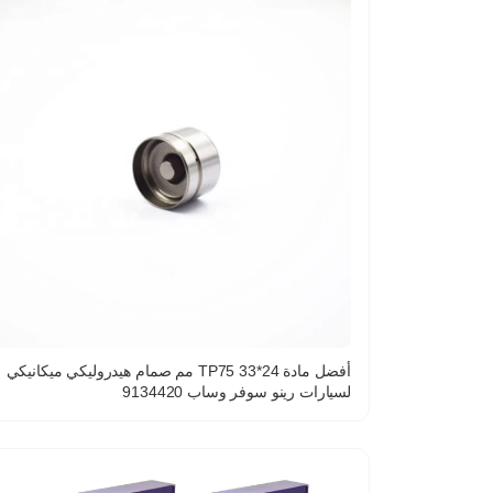
أفضل مادة TP75 33*24 مم صمام هيدروليكي ميكانيكي
لسيارات رينو سوفر وساب 9134420