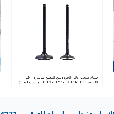
صمام سحب عالي الجودة من المصنع مباشرة، رقم
القطعة 13711-31070 و13711-31071، مناسب لمحرك
سيارة تويوتا لاند كروزر سعة 4.0 لتر (1GR-FE).