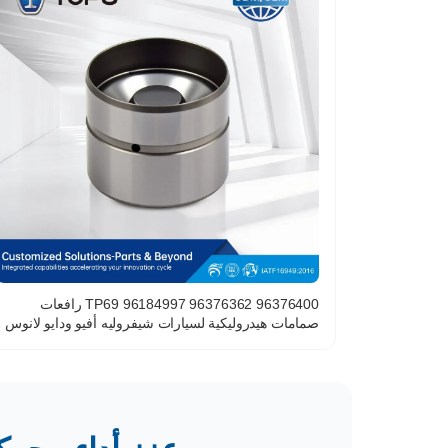
TP69 96184997 96376362 96376400 رافعات
صمامات هيدروليكية لسيارات شيفروليه أفيو ودايو لانوس
1.6 لتر A16DMS F14D3 F16D3 L44 C20SED