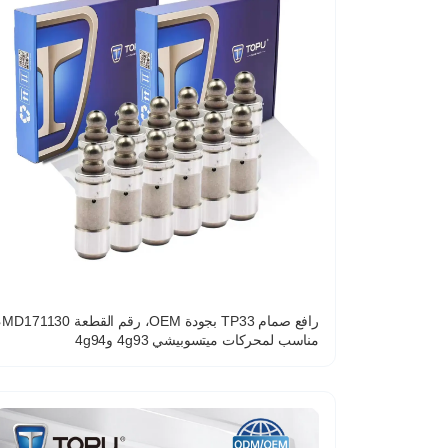
رافع صمام TP33 بجودة EM
مناسب لمحركات ميتسوبيشي 4g93 و4g94