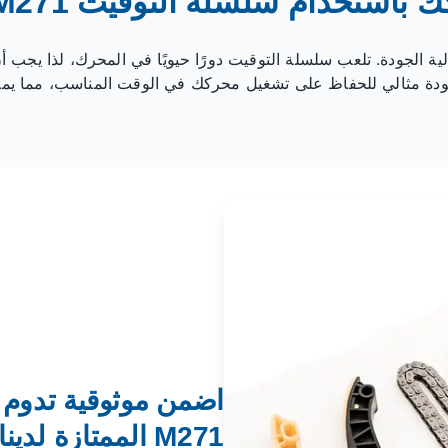
تخدام سلسلة التوقيت M271 عالية الجودة
 قوة محركك مع سلسلة التوقيت M271 عالية الجودة. تلعب سلسلة التوقيت دورًا حيويًا في ا
دة مثالي للحفاظ على تشغيل محركك في الوقت المناسب، مما يمنحك
اضمن موثوقية تدوم ط
M271 الممتازة لدينا