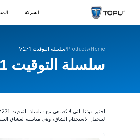
الشركة
المن
Home
/
Products
/
سلسلة التوقيت M271
سلسلة التوقيت M271
اختبر قوتنا التي لا تُضاهى مع سلسلة التوقيت M271. تلتزم علامة توبو التجارية بتزويدك بسلسلة توقيت تدوم لأطول فترة ممكنة. صُممت
لتتحمل الاستخدام الشاق، وهي مناسبة لعشاق السيا