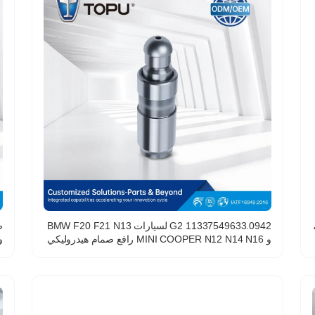
O، رقم القطعة MD171130،
0942.G2 11337549633 لسيارات BMW F20 F21 N13
و MINI COOPER N12 N14 N16 رافع صمام هيدروليكي
م