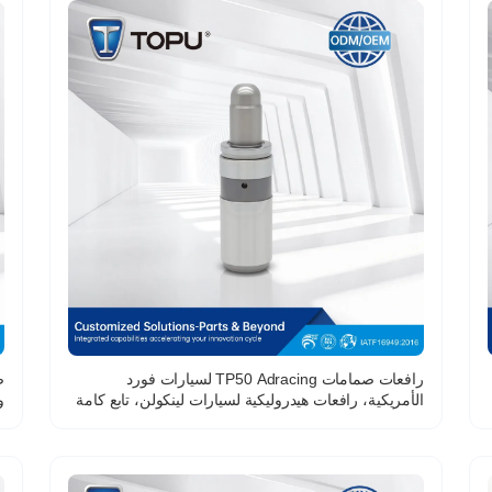
رافعات صمامات TP50 Adracing لسيارات فورد
الأمريكية، رافعات هيدروليكية لسيارات لينكولن، تابع كامة
67EE6C501AA 85008900 D6FZ6500A
B