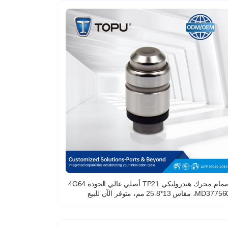
صمام محرك هيدروليكي TP21 أصلي عالي الجودة 4G64
MD377، مقاس 13*25.8 مم، متوفر الآن للبيع