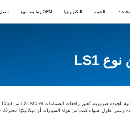
تجات
الجودة
التكنولوجيا
OEM وما بعد البيع
اتصل 
ع LS1
عن