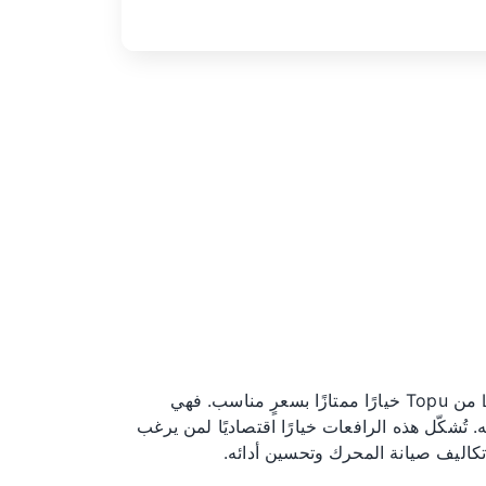
تُعدّ رافعات الصمامات LS1 Morel من Topu خيارًا ممتازًا بسعرٍ مناسب. فهي
تُشكّل هذه الرافعات خيارًا اقتصاديًا لمن يرغب
كاليف صيانة المحرك وتحسين أدائه.