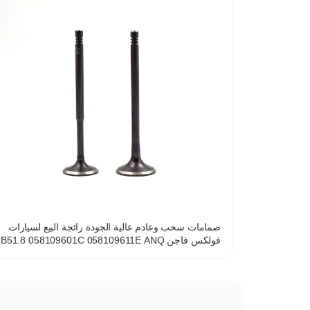
صمامات سحب وعادم عالية الجودة رائجة البيع لسيارات
فولكس فاجن B51.8 058109601C 058109611E ANQ