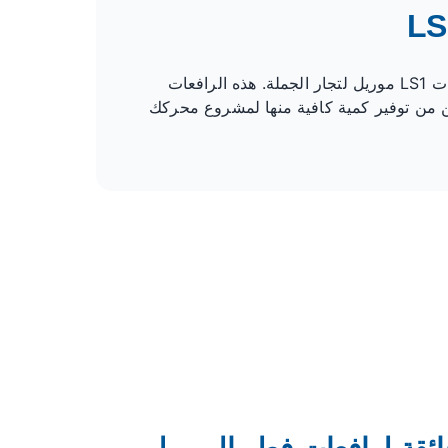
إذا كنت ترغب في شراء رافعات الصمامات بكميات كبيرة وبأسعار مناسبة، فإن شركة توبو توفر أيضًا رافعات صمامات LS1 موريل لتجار الجملة. هذه الرافعات
كن من توفير كمية كافية منها لمشروع محركك