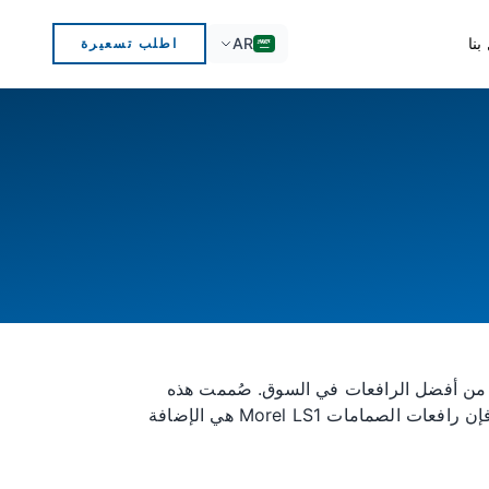
AR
بنا
اطلب تسعيرة
د تحسين أداء المحرك، تُعدّ رافعات الصمامات عالية الجودة ضرورية. تُعتبر رافعات الصمامات LS1 Morel من Topu من أفضل الرافعات في السوق. صُممت هذه
الرافعات لمساعدة محركك على العمل بأفضل كفاءة وعمر أطول. سواء كنت من هواة السيارات أو ميكانيكيًا محترفًا، فإن رافعات الصمامات Morel LS1 هي الإضافة