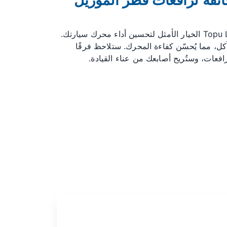
فائقة لرافعات فطر الموريل
تُعدّ رافعات الصمامات Topu LS1 Morel الخيار الأمثل لتحسين أداء محرك سيارتك.
كل، مما يُحسّن كفاءة المحرك. ستلاحظ فرقًا
فعات، وستُريح أصابعك من عناء القيادة.