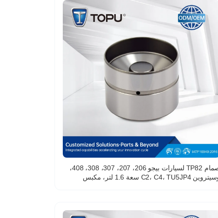
صمام TP82 لسيارات بيجو 206، 207، 307، 308، 408،
وسيتروين C2، C4، TU5JP4 سعة 1.6 لتر، مكبس
صمام، رافعة صمام، قياسي أصلي، محرك RB30، محرك
N57D30