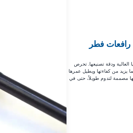
ي رافعات فطر
 رافعات الصمامات LS1 Morel جودتها العالية ودقة تصنيعها. تحرص
ة، مما يزيد من كفاءتها ويطيل عمرها
نها مصممة لتدوم طويلاً، حتى في