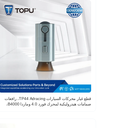
قطع غيار محركات السيارات TP44 Adracing، رافعات
صمامات هيدروليكية لمحرك فورد 4.0 ومازدا B4000،
رافعات صمامات، تابع عمود الكامات 90TM6500AF
420003910