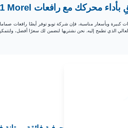
 بأداء محركك مع رافعات LS1 Morel
لعالي الذي تطمح إليه. نحن نشتريها لنضمن لك سعرًا أفضل، ولتتم