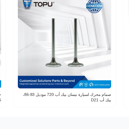
صمام محرك لسيارة نيسان بيك أب 720 موديل 83-86،
بيك أب D21
16