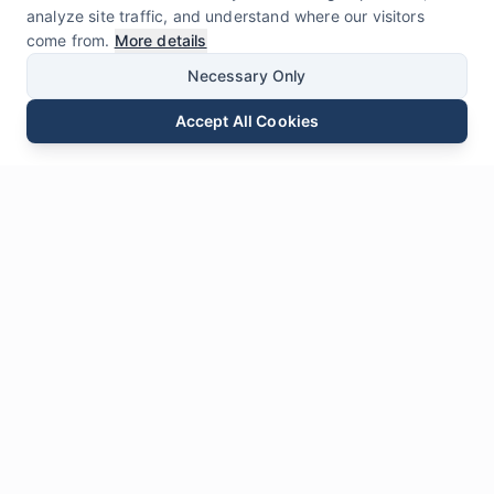
analyze site traffic, and understand where our visitors
come from.
More details
Necessary Only
Accept All Cookies
E-mail
Téléphone
WhatsApp
Envoyer une Demande
Chat
Laisser
Un Message
* Champs obligatoires
Nom
*