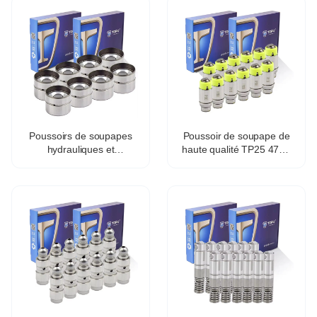
Poussoirs de soupapes
Poussoir de soupape de
hydrauliques et
haute qualité TP25 477f-
mécaniques pour Fiat
1007030b pour moteur
Lancia OE 46765629
automobile Chery