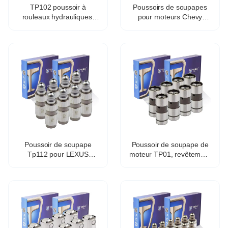
TP102 poussoir à
Poussoirs de soupapes
rouleaux hydrauliques,
pour moteurs Chevy
pièces automobiles HR-
GMC, poussoirs de
5571 21,4*78,2 mm
soupapes, correcteurs de
jeu, références
12571595, HT2303,
TP5118 et VL558
Poussoir de soupape
Poussoir de soupape de
Tp112 pour LEXUS
moteur TP01, revêtement
Toyota Avensis Estate
en oxyde noir 20Cr, pour
Zrt27 Adt27 13750-0t010
soupape hydraulique 1Y,
2Y, 3Y et 4Y.