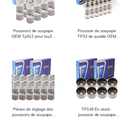
Poussoirs de soupape
Poussoir de soupape
OEM Tp512 pour IsuZu
TP33 de qualité OEM
Ascender 5.3L V8
MD171130 pour
17122490
Mitsubishi 4G93 4G94
Pièces de réglage des
TP148 En stock :
poussoirs de soupapes
poussoir de soupape
Topu TP58 Stock Engines
hydraulique et mécanique
Car v6 Engine L4 OEM
pour tous moteurs.