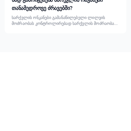
სად გამოიყენება სარქვლის ონკანები
თანამედროვე ძრავებში?
სარქვლის ონკანები გამანაწილებელი ლილვის
მოძრაობას კონტროლირებად სარქვლის მოძრაობად
გარდაქმნიან. შეადარეთ ვედროს, ჰიდრავლიკურ,
ლილვაკურ და მექანიკურ ონკანებს და გაიგეთ, თუ
როგორ უჭერს მხარს TOPU ორიგინალი ნომრის
შესაბამისობისა და საბითუმო პროგრამებს.