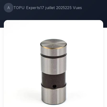
A
TOPU Experts
17 juillet 2025
225
Vues