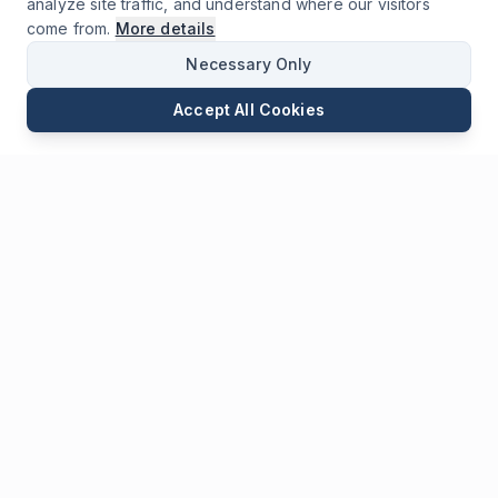
analyze site traffic, and understand where our visitors
come from.
More details
Necessary Only
Accept All Cookies
E-mail
Téléphone
WhatsApp
Envoyer une Demande
Chat
Laisser
Un Message
* Champs obligatoires
Nom
*