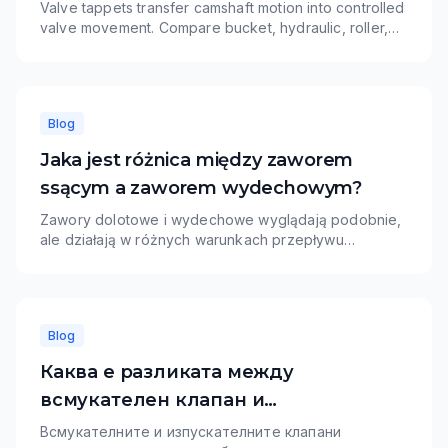
Valve tappets transfer camshaft motion into controlled
valve movement. Compare bucket, hydraulic, roller,
and mechanical tappet applications and learn how
TOPU supports OE-number matching and wholesale
programs.
Blog
Jaka jest różnica między zaworem
ssącym a zaworem wydechowym?
Zawory dolotowe i wydechowe wyglądają podobnie,
ale działają w różnych warunkach przepływu
powietrza, temperatury i materiału. Zawory dolotowe
zazwyczaj priorytetowo traktują napełnianie cylindra i
odporność na zużycie, podczas gdy zawory
wydechowe wymagają większej odporności
Blog
termicznej.
Каква е разликата между
всмукателен клапан и
изпускателен клапан?
Всмукателните и изпускателните клапани