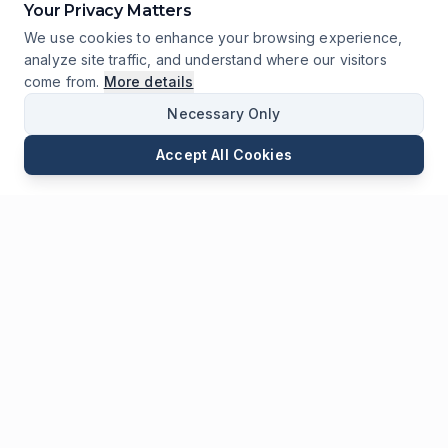
Your Privacy Matters
We use cookies to enhance your browsing experience,
analyze site traffic, and understand where our visitors
come from.
More details
Necessary Only
Accept All Cookies
E-mail
Téléphone
WhatsApp
Envoyer une Demande
Chat
Laisser
Un Message
* Champs obligatoires
Nom
*