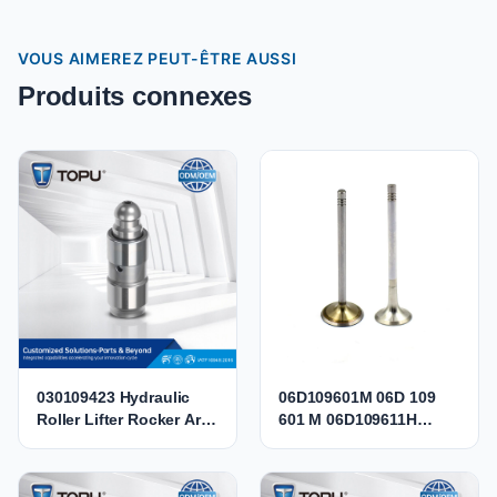
VOUS AIMEREZ PEUT-ÊTRE AUSSI
Produits connexes
030109423 Hydraulic
06D109601M 06D 109
Roller Lifter Rocker Arm
601 M 06D109611H
Valve Tappet 030109423
06D109611K Engine
030109423B
Intake Exhaust Valve for
036109423A
Audi VW 2.0 TFSI BPJ