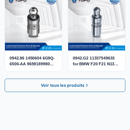
036109423D SEAT0301
BPY BWA CBFA CCTA
CCZB CCZA
0942.86 1450604 6G9Q-
0942.G2 11337549633
6500-AA 9659189980
for BMW F20 F21 N13
LR004168 Hydraulic
MINI COOPER N12 N14
Lifter Valve Tappet for
N16 Hydraulic Valve
Citroen Peugeot 2.2 HDi
Lifter Tappet
Voir tous les produits
DW12BTED4