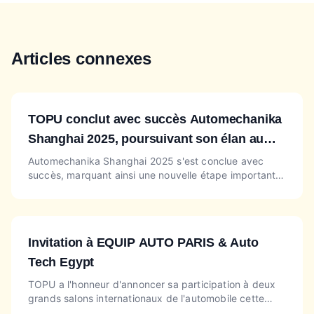
Articles connexes
TOPU conclut avec succès Automechanika
Shanghai 2025, poursuivant son élan au
salon Automechanika Dubaï, stand SA-L26
Automechanika Shanghai 2025 s'est conclue avec
succès, marquant ainsi une nouvelle étape importante
pour TOPU, l'un des fournisseurs chinois de pièces
automobil...
Invitation à EQUIP AUTO PARIS & Auto
Tech Egypt
TOPU a l'honneur d'annoncer sa participation à deux
grands salons internationaux de l'automobile cette
année : EQUIP AUTO PARIS au stand DE063 (Hall 2.2)