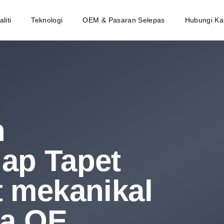
liti
Teknologi
OEM & Pasaran Selepas
Hubungi Ka
n
jap Tapet
t mekanikal
ia OE