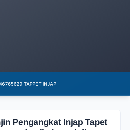
OE 46765629 TAPPET INJAP
jin Pengangkat Injap Tapet