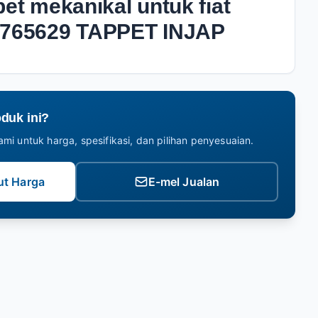
pet mekanikal untuk fiat
6765629 TAPPET INJAP
duk ini?
mi untuk harga, spesifikasi, dan pilihan penyesuaian.
ut Harga
E-mel Jualan