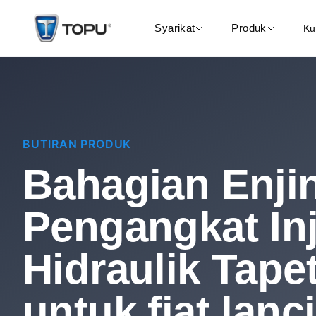
Syarikat
Produk
Kua
BUTIRAN PRODUK
Bahagian Enji
Pengangkat In
Hidraulik Tape
untuk fiat lanc