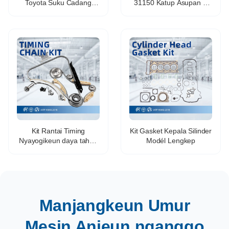
Toyota Suku Cadang
31150 Katup Asupan &
Mesin Otomatis Katup
Buang Mesin pikeun
Asupan sareng Katup
Toyota HIGHLANDER
Buang pikeun COROLLA
PREVIA FJ CRUISER
AVENSIS RAV4 AURIS
4RUNNER 2GR# 1GRFE
13711-22040 13715-
1UR 3UR 7GR 8GR
22040
Kit Rantai Timing
Kit Gasket Kepala Silinder
Nyayogikeun daya tahan
Modél Lengkep
anu saé pisan
Manjangkeun Umur
Mesin Anjeun nganggo