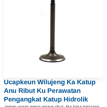
Ucapkeun Wilujeng Ka Katup
Anu Ribut Ku Perawatan
Pengangkat Katup Hidrolik
Janten upami mesin anjeun ribut, éta tiasa hartosna