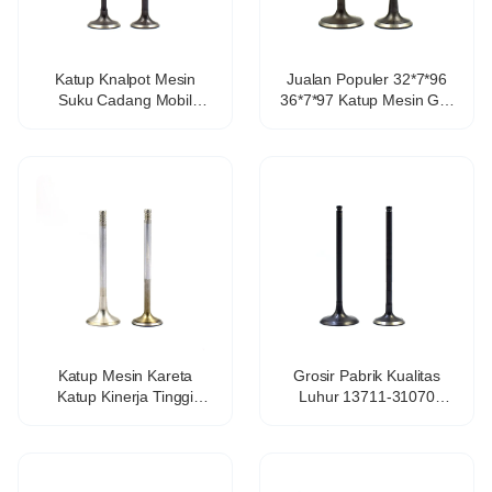
Katup Knalpot Mesin
Jualan Populer 32*7*96
Suku Cadang Mobil
36*7*97 Katup Mesin GSI
Kinerja Terbaik OEM
028 109 601J 028 109
03C109601J pikeun VW
611K Katup Mesin pikeun
Lavida Sagitar Ea111 1.4
Santana 2000
1.6 1.4T
Katup Mesin Kareta
Grosir Pabrik Kualitas
Katup Kinerja Tinggi
Luhur 13711-31070
pikeun Suku Cadang
13711-31071 Katup
Mesin Touareg 4.2 OE
Intake Suku Cadang
dina 077-109-601-Q EX
Mobil 1GR-FE pikeun
077-101-611-S
Toyota Land Cruiser 4.0L