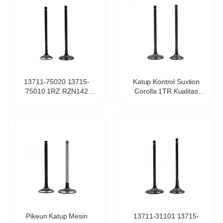
13711-75020 13715-
Katup Kontrol Suxtion
75010 1RZ RZN142
Corolla 1TR Kualitas
RZH102 RZH104 Katup
Luhur 13711-0C010
Asupan Mesin pikeun
13715-0C010 Katup
TOYOTA HILUX / HIACE
Mesin Katup Turbo Korsi
VAN / KOMMUTER 2.0L
Balap pikeun TOYOTA
Pikeun Katup Mesin
13711-31101 13715-