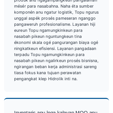
produk anu ngagampangkeun pangalaman
mésér para nasabahna. Naha éta sumber
komponén anu ngatur logistik, Topu ngurus
unggal aspék prosés pameseran nganggo
pangaweruh profesionalisme. Layanan hiji
eureun Topu ngamungkinkeun para
nasabah pikeun nguntungkeun tina
ékonomi skala ogé pangurangan biaya ogé
ningkatkeun efisiensi. Layanan pangadaan
terpadu Topu ngamungkinkeun para
nasabah pikeun ngalirkeun prosés bisnisna,
ngirangan beban kerja administrasi sareng
tiasa fokus kana tujuan perawatan
pengangkat klep Hidrolik inti na.
Inventaris anu lega kalayan MOQ anu