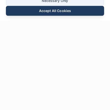
Necessary Only
Accept All Cookies
Surélék
Telepon
WhatsApp
Kirimkeun Pananya
Ngobrol
Tinggalkeun
kami
pesen
* Widang anu wajib diusi
Nami
*