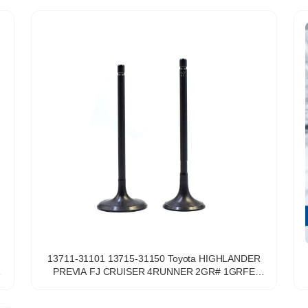
13711-31101 13715-31150 Toyota HIGHLANDER
PREVIA FJ CRUISER 4RUNNER 2GR# 1GRFE
1UR 3UR 7GR 8GR için Motor Emme ve Egzoz Valfi