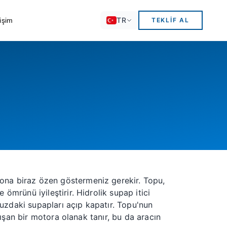
TR
tişim
TEKLIF AL
 ona biraz özen göstermeniz gerekir. Topu,
e ömrünü iyileştirir.
Hidrolik supap itici
uzdaki supapları açıp kapatır. Topu'nun
alışan bir motora olanak tanır, bu da aracın