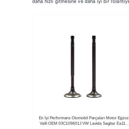
daha hızlı gitmesine ve daha iyi bir rölantiy
En İyi Performans Otomobil Parçaları Motor Egzoz
Valfi OEM 03C109601J VW Lavida Sagitar Ea111
1.4 1.6 1.4T için