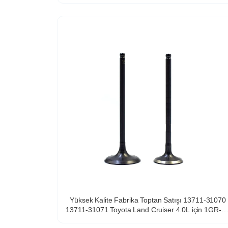
Yüksek Kalite Fabrika Toptan Satışı 13711-31070
13711-31071 Toyota Land Cruiser 4.0L için 1GR-F
Motoru Otomobil Parçaları Emme Valfi