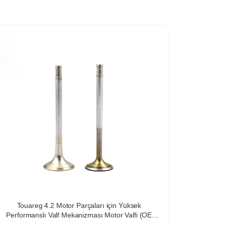
Touareg 4.2 Motor Parçaları için Yüksek
Performanslı Valf Mekanizması Motor Valfi (OE
kodlu: 077-109-601-Q, EX kodlu: 077-101-611-S)