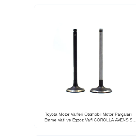
Toyota Motor Valfleri Otomobil Motor Parçaları
Emme Valfi ve Egzoz Valfi COROLLA AVENSIS
RAV4 AURIS 13711-22040 13715-22040 için