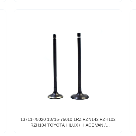
13711-75020 13715-75010 1RZ RZN142 RZH102
E
RZH104 TOYOTA HILUX / HIACE VAN /
COMMUTER 2.0L için Motor Emme Valfi