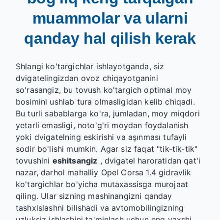
muammolar va ularni
qanday hal qilish kerak
Shlangi ko'targichlar ishlayotganda, siz
dvigatelingizdan ovoz chiqayotganini
so'rasangiz, bu tovush ko'targich optimal moy
bosimini ushlab tura olmasligidan kelib chiqadi.
Bu turli sabablarga ko'ra, jumladan, moy miqdori
yetarli emasligi, noto'g'ri moydan foydalanish
yoki dvigatelning eskirishi va aşınması tufayli
sodir bo'lishi mumkin. Agar siz faqat "tik-tik-tik"
tovushini
eshitsangiz
, dvigatel haroratidan qat'i
nazar, darhol mahalliy Opel Corsa 1.4 gidravlik
ko'targichlar bo'yicha mutaxassisga murojaat
qiling. Ular sizning mashinangizni qanday
tashxislashni bilishadi va avtomobilingizning
uzluksiz ishlashini ta'minlash uchun eng yaxshi