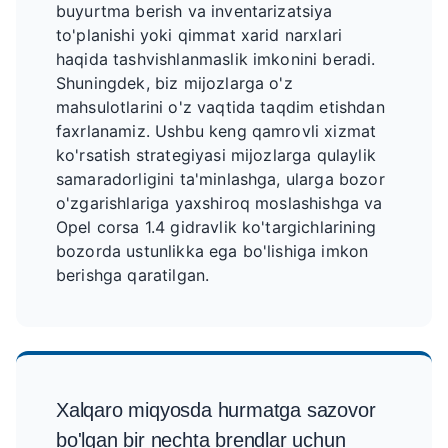
buyurtma berish va inventarizatsiya
to'planishi yoki qimmat xarid narxlari
haqida tashvishlanmaslik imkonini beradi.
Shuningdek, biz mijozlarga o'z
mahsulotlarini o'z vaqtida taqdim etishdan
faxrlanamiz. Ushbu keng qamrovli xizmat
ko'rsatish strategiyasi mijozlarga qulaylik
samaradorligini ta'minlashga, ularga bozor
o'zgarishlariga yaxshiroq moslashishga va
Opel corsa 1.4 gidravlik ko'targichlarining
bozorda ustunlikka ega bo'lishiga imkon
berishga qaratilgan.
Xalqaro miqyosda hurmatga sazovor
bo'lgan bir nechta brendlar uchun