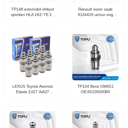
TP148 avtomobil ehtiyot
Renault sover saab
qismlari HLA 1KZ-TE 2L
9134420 uchun eng
2L-T dvigatel OEM
yaxshi material TP75
13751-54010 gidravlik
33*24mm gidravlik
klapan ko'targichi
mexanik kran
LEXUS Toyota Avensis
TP104 Benz OM651
Estate Zrt27 Adt27
OE:6510500080
13750-0t010 uchun
Tp112 Avto ehtiyot
qismlar klapanli tappet