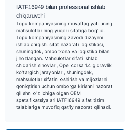
IATF16949 bilan professional ishlab
chiqaruvchi
Topu kompaniyasining muvaffaqiyati uning
mahsulotlarining yuqori sifatiga bog'liq.
Topu kompaniyasining zavodi dizaynni
ishlab chiqish, sifat nazorati logistikasi,
shuningdek, omborxona va logistika bilan
jihozlangan. Mahsulotlar sifati ishlab
chiqarish sinovlari, Opel corsa 1.4 gidravlik
ko'targich jarayonlari, shuningdek,
mahsulotlar sifatini oshirish va mijozlarni
qoniqtirish uchun omborga kirishni nazorat
qilishni o'z ichiga olgan OEM
spetsifikatsiyalari IATF16949 sifat tizimi
talablariga muvofiq qat'iy nazorat qilinadi.