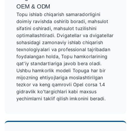
OEM & ODM
Topu ishlab chiqarish samaradorligini
doimiy ravishda oshirib boradi, mahsulot
sifatini oshiradi, mahsulot tuzilishini
optimallashtiradi. Dvigatellar va dvigatellar
sohasidagi zamonaviy ishlab chiqarish
texnologiyalari va professional tajribadan
foydalangan holda, Topu hamkorlarining
qat'iy standartlariga javob bera oladi.
Ushbu hamkorlik modeli Topuga har bir
mijozning ehtiyojlariga moslashtirilgan
tezkor va keng qamrovli Opel corsa 1.4
gidravlik ko'targichlari kabi maxsus
yechimlarni taklif qilish imkonini beradi.