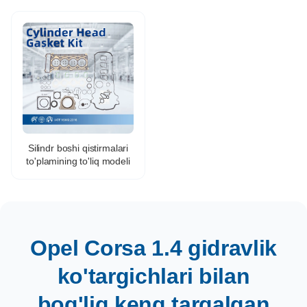
uchun ishlatilgan
Tizimi Ehtiyot Qismlari
PEUGEOT207 1.6
EP6CDTM 29 1x5x95 1
uchun Boshqa Avto
Ehtiyot Qismlari
Silindr boshi qistirmalari
to'plamining to'liq modeli
Opel Corsa 1.4 gidravlik
ko'targichlari bilan
bog'liq keng tarqalgan