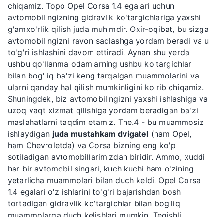
chiqamiz. Topo Opel Corsa 1.4 egalari uchun
avtomobilingizning gidravlik ko'targichlariga yaxshi
g'amxo'rlik qilish juda muhimdir. Oxir-oqibat, bu sizga
avtomobilingizni ravon saqlashga yordam beradi va u
to'g'ri ishlashini davom ettiradi. Aynan shu yerda
ushbu qo'llanma odamlarning ushbu ko'targichlar
bilan bog'liq ba'zi keng tarqalgan muammolarini va
ularni qanday hal qilish mumkinligini ko'rib chiqamiz.
Shuningdek, biz avtomobilingizni yaxshi ishlashiga va
uzoq vaqt xizmat qilishiga yordam beradigan ba'zi
maslahatlarni taqdim etamiz. The.4 - bu muammosiz
ishlaydigan
juda mustahkam dvigatel
(ham Opel,
ham Chevroletda) va Corsa bizning eng ko'p
sotiladigan avtomobillarimizdan biridir. Ammo, xuddi
har bir avtomobil singari, kuch kuchi ham o'zining
yetarlicha muammolari bilan duch keldi. Opel Corsa
1.4 egalari o'z ishlarini to'g'ri bajarishdan bosh
tortadigan gidravlik ko'targichlar bilan bog'liq
muammolarga duch kelishlari mumkin. Tegishli