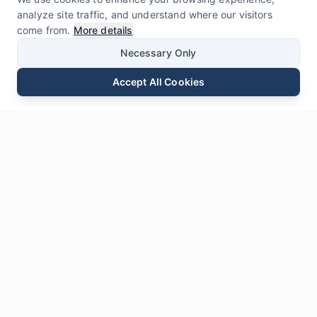
analyze site traffic, and understand where our visitors
come from.
More details
Necessary Only
Accept All Cookies
Elektron pochta
Telefon
WhatsApp
So&#39;rov yuborish
Chat
Bizga xabar
qoldiring
* Majburiy maydonlar
Ism
*