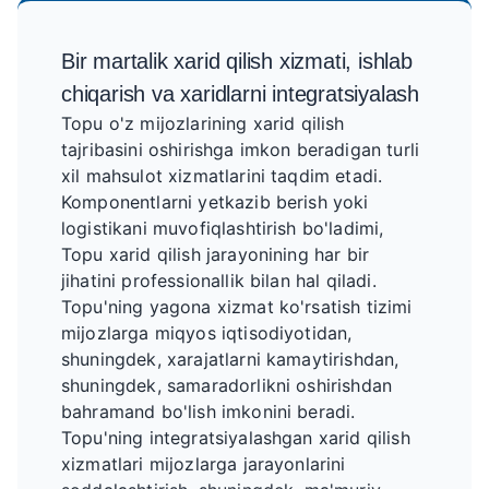
Bir martalik xarid qilish xizmati, ishlab
chiqarish va xaridlarni integratsiyalash
Topu o'z mijozlarining xarid qilish
tajribasini oshirishga imkon beradigan turli
xil mahsulot xizmatlarini taqdim etadi.
Komponentlarni yetkazib berish yoki
logistikani muvofiqlashtirish bo'ladimi,
Topu xarid qilish jarayonining har bir
jihatini professionallik bilan hal qiladi.
Topu'ning yagona xizmat ko'rsatish tizimi
mijozlarga miqyos iqtisodiyotidan,
shuningdek, xarajatlarni kamaytirishdan,
shuningdek, samaradorlikni oshirishdan
bahramand bo'lish imkonini beradi.
Topu'ning integratsiyalashgan xarid qilish
xizmatlari mijozlarga jarayonlarini