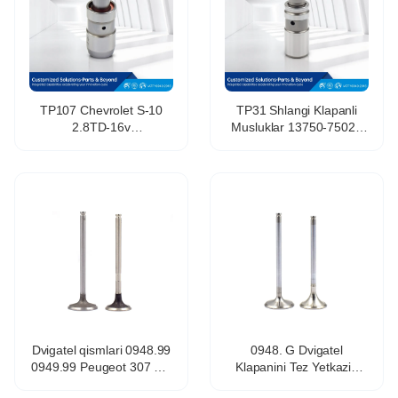
TP107 Chevrolet S-10
TP31 Shlangi Klapanli
2.8TD-16v
Musluklar 13750-75020
OE:059109521G
13750-31030 13750-
OY010 13750-0V030
Toyota Lexus klapanli
musluklar uchun mos
keladi
Dvigatel qismlari 0948.99
0948. G Dvigatel
0949.99 Peugeot 307 2.0
Klapanini Tez Yetkazib
16V dvigatel klapani
Berish Avto Dvigatel