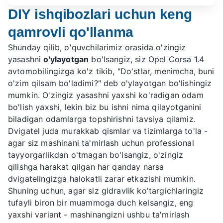
DIY ishqibozlari uchun keng
qamrovli qo'llanma
Shunday qilib, o'quvchilarimiz orasida o'zingiz
yasashni
o'ylayotgan
bo'lsangiz, siz Opel Corsa 1.4
avtomobilingizga ko'z tikib, "Do'stlar, menimcha, buni
o'zim qilsam bo'ladimi?" deb o'ylayotgan bo'lishingiz
mumkin. O'zingiz yasashni yaxshi ko'radigan odam
bo'lish yaxshi, lekin biz bu ishni nima qilayotganini
biladigan odamlarga topshirishni tavsiya qilamiz.
Dvigatel juda murakkab qismlar va tizimlarga to'la -
agar siz mashinani ta'mirlash uchun professional
tayyorgarlikdan o'tmagan bo'lsangiz, o'zingiz
qilishga harakat qilgan har qanday narsa
dvigatelingizga halokatli zarar etkazishi mumkin.
Shuning uchun, agar siz gidravlik ko'targichlaringiz
tufayli biron bir muammoga duch kelsangiz, eng
yaxshi variant - mashinangizni ushbu ta'mirlash