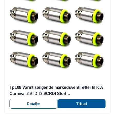
Tp108 Varmt sælgende markedsventilløfter til KIA
Carnival 2.9TD II2.9CRDI Stort
anvendelsesområde HF-46214.29 0K551-12-100
Detaljer
Tilbud