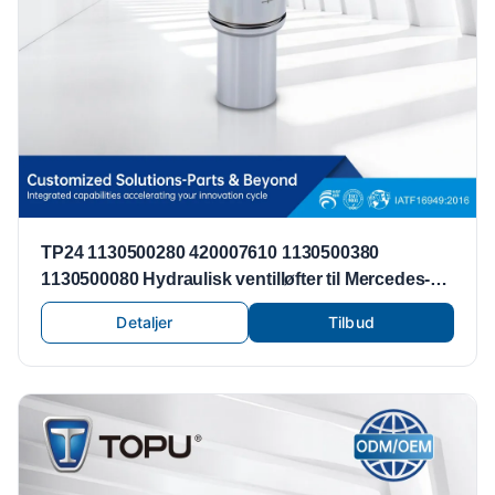
TP24 1130500280 420007610 1130500380
1130500080 Hydraulisk ventilløfter til Mercedes-
Benz M112 M113 C240 ​​C280 C43 AMG C55 AMG
Detaljer
Tilbud
C320 løfter