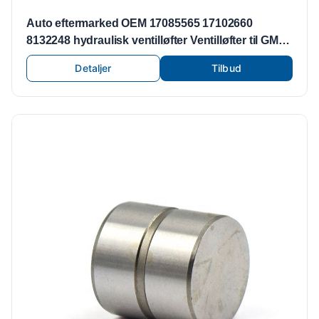
Auto eftermarked OEM 17085565 17102660
8132248 hydraulisk ventilløfter Ventilløfter til GM
BUICK CADILLAC
Detaljer
Tilbud