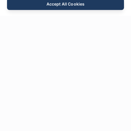
Accept All Cookies
E-mail
Telefon
WhatsApp
Send forespørgsel
Snak
Efterlad os en
Besked
* Obligatoriske felter
Navn
*
E-mail
*