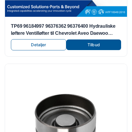
TP69 96184997 96376362 96376400 Hydrauliske
løftere Ventilløfter til Chevrolet Aveo Daewoo
Lanos 1.6L A16DMS F14D3 F16D3 L44 C20SED
Detaljer
Tilbud