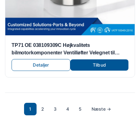
TP71 OE 038109309C Højkvalitets
bilmotorkomponenter Ventilløfter Velegnet til
Volkswagen Motordele Ventilløftere Ventilløftere
Detaljer
Tilbud
1
2
3
4
5
Næste
→