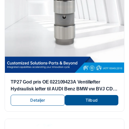
TP27 God pris OE 022109423A Ventilløfter
Hydraulisk løfter til AUDI Benz BMW vw BVJ CDZ
Motor
Detaljer
Tilbud