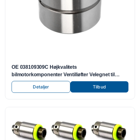
OE 038109309C Højkvalitets
bilmotorkomponenter Ventilløfter Velegnet til
Volkswagen Motordele Ventilløftere Ventilløftere
Detaljer
Tilbud