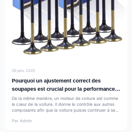
29 janv. 2025
Pourquoi un ajustement correct des
soupapes est crucial pour la performance
du moteur
De la même manière, un moteur de voiture est comme
le cœur de la voiture. Il donne le contrôle aux autres
composants afin que la voiture puisse continuer à se
déplacer et fonctionner correctement. Tout comme
Par
Admin
notre cœur a besoin de soins et d'attention pour battre
parfaitement, les moteurs de voiture