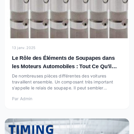
13 janv. 2025
Le Rôle des Éléments de Soupapes dans
les Moteurs Automobiles : Tout Ce Qu'il
Vous Faut Savoir
De nombreuses pièces différentes des voitures
travaillent ensemble. Un composant très important
s'appelle le relais de soupape. Il peut sembler
comique, cependant, cette petite partie assure le bon
Par
Admin
fonctionnement efficace des véhicules.