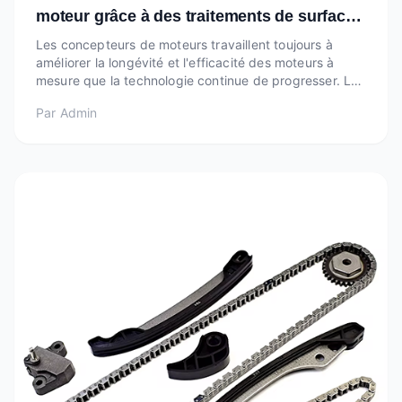
moteur grâce à des traitements de surface
avancés
Les concepteurs de moteurs travaillent toujours à
améliorer la longévité et l'efficacité des moteurs à
mesure que la technologie continue de progresser. Les
performances et la durée de vie du moteur dépendent
Par
Admin
beaucoup des soupapes moteur, qui sont essentielles
pour réguler les gaz dans les cylindres