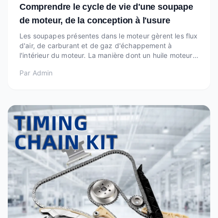
Comprendre le cycle de vie d'une soupape
de moteur, de la conception à l'usure
Les soupapes présentes dans le moteur gèrent les flux
d'air, de carburant et de gaz d'échappement à
l'intérieur du moteur. La manière dont un huile moteur a
été fabriquée et utilisée peut jouer un rôle clé dans la
Par
Admin
décision de la durée et de la qualité du
fonctionnement du moteur. Elle discute des ph