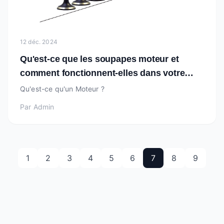
12 déc. 2024
Qu'est-ce que les soupapes moteur et
comment fonctionnent-elles dans votre
voiture ?
Qu'est-ce qu'un Moteur ?
Par
Admin
1
2
3
4
5
6
7
8
9