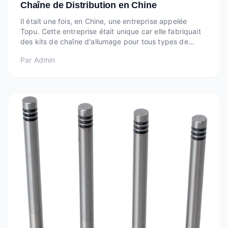
Chaîne de Distribution en Chine
Il était une fois, en Chine, une entreprise appelée
Topu. Cette entreprise était unique car elle fabriquait
des kits de chaîne d'allumage pour tous types de
véhicules, voitures, camions, etc. Très important car
Par
Admin
c'est ce qui aide le moteur à fonctionner correctement,
d'où l'intérêt de ces kits de cha