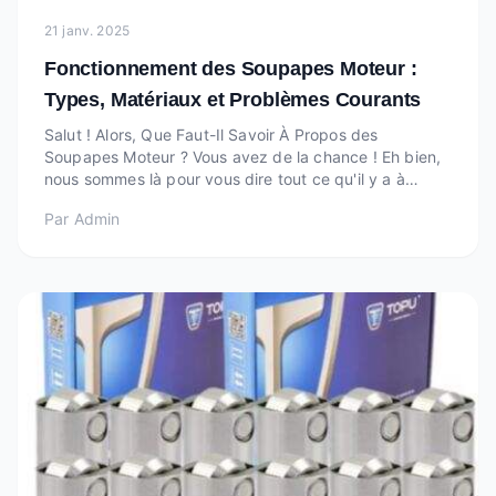
21 janv. 2025
Fonctionnement des Soupapes Moteur :
Types, Matériaux et Problèmes Courants
Salut ! Alors, Que Faut-Il Savoir À Propos des
Soupapes Moteur ? Vous avez de la chance ! Eh bien,
nous sommes là pour vous dire tout ce qu'il y a à
savoir sur les soupapes moteur. Nous fabriquons des
Par
Admin
pièces moteur exceptionnelles chez Topu, y compris
des soupapes moteur et d'autres produits, et nou