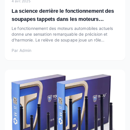
4 avr. 2025
La science derrière le fonctionnement des
soupapes tappets dans les moteurs
modernes
Le fonctionnement des moteurs automobiles actuels
donne une sensation remarquable de précision et
d'harmonie. Le relève de soupape joue un rôle
important dans ce processus. Bien que le relève de
Par
Admin
soupape ne soit qu'une petite pièce, il est crucial pour
le niveau des performances du moteur. Cet articl