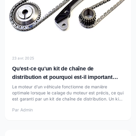
23 avr. 2025
Qu'est-ce qu'un kit de chaîne de
distribution et pourquoi est-il important
pour le calage du moteur
Le moteur d'un véhicule fonctionne de manière
optimale lorsque le calage du moteur est précis, ce qui
est garanti par un kit de chaîne de distribution. Un kit
de chaîne de distribution est important car il aide le
Par
Admin
moteur à effectuer ses activités de manière fluide et
avec un calage parfait. Ce texte