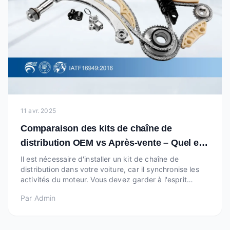
11 avr. 2025
Comparaison des kits de chaîne de
distribution OEM vs Après-vente – Quel est
le meilleur pour vous
Il est nécessaire d'installer un kit de chaîne de
distribution dans votre voiture, car il synchronise les
activités du moteur. Vous devez garder à l'esprit
qu'une chaîne de distribution OEM ou après-vente
Par
Admin
peut affecter le fonctionnement, la fiabilité et les coûts
de votre voiture. J'explorerai les a