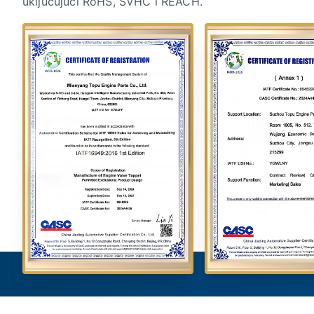
uključujući RoHS, SVHC i REACH.