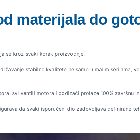
od materijala do got
lja se kroz svaki korak proizvodnje.
žavanje stabilne kvalitete ne samo u malim serijama, već 
ra, svi ventili motora i podizači prolaze 100% završnu in
osigurava da svaki isporučeni dio zadovoljava definirane te