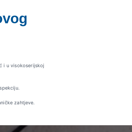
ovog
i u visokoserijskoj
spekciju.
hničke zahtjeve.