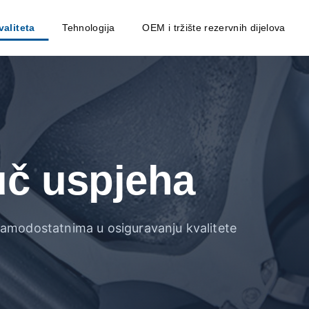
valiteta
Tehnologija
OEM i tržište rezervnih dijelova
juč uspjeha
 samodostatnima u osiguravanju kvalitete