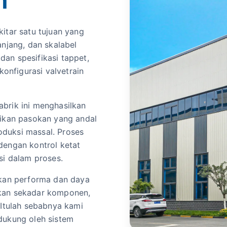
m
itar satu tujuan yang
anjang, dan skalabel
an spesifikasi tappet,
nfigurasi valvetrain
brik ini menghasilkan
tikan pasokan yang andal
duksi massal. Proses
dengan kontrol ketat
si dalam proses.
nkan performa dan daya
ukan sekadar komponen,
 Itulah sebabnya kami
dukung oleh sistem