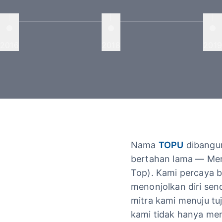
2016
2018
2019
Nama
TOPU
dibangun
bertahan lama — Men
Top). Kami percaya 
menonjolkan diri sen
mitra kami menuju tuj
kami tidak hanya me