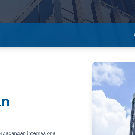
I
an
erdagangan internasional