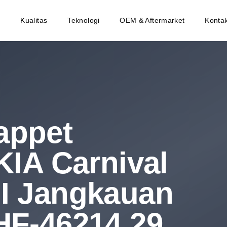
Kualitas
Teknologi
OEM & Aftermarket
Konta
appet
KIA Carnival
DI Jangkauan
HF-46214.29