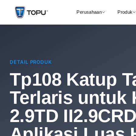
Perusahaan
Produk
DETAIL PRODUK
Tp108 Katup T
Terlaris untuk 
2.9TD II2.9CR
Aplikasi Luas 