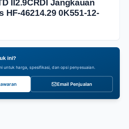
9TD II2.9CRDI Jangkauan
as HF-46214.29 0K551-12-
uk ini?
i untuk harga, spesifikasi, dan opsi penyesuaian.
nawaran
Email Penjualan