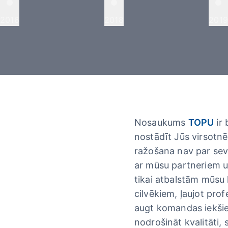
2016
2018
2019
Nosaukums
TOPU
ir 
nostādīt Jūs virsotnē
ražošana nav par sevi
ar mūsu partneriem 
tikai atbalstām mūsu
cilvēkiem, ļaujot prof
augt komandas iekši
nodrošināt kvalitāti,