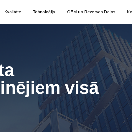
Kvalitāte
Tehnoloģija
OEM un Rezerves Daļas
Ko
ta
inējiem visā