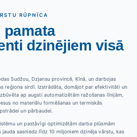
ĀRSTU RŪPNĪCA
i pamata
ti dzinējiem visā
odas Sudžou, Dzjansu provincē, Ķīnā, un darbojas
s reģiona sirdī. Izstrādāta, domājot par efektivitāti un
uzbūvēta ap augsti automatizētām ražošanas līnijām,
cesus no materiālu formēšanas un termiskās
apstrādei un pārbaudei.
sistēmu un pastāvīgi optimizētām darba plūsmām
jauda sasniedz līdz 10 miljoniem dzinēja vārstu, kas