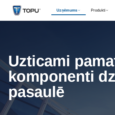
Uzņēmums
Produkti
Uzticami pama
komponenti dz
pasaulē