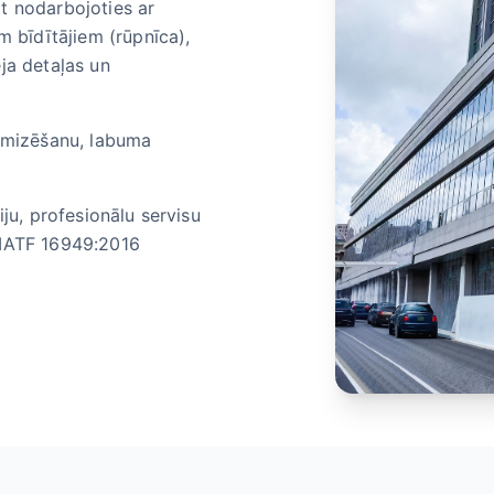
t nodarbojoties ar
m bīdītājiem (rūpnīca),
ja detaļas un
simizēšanu, labuma
iju, profesionālu servisu
 IATF 16949:2016