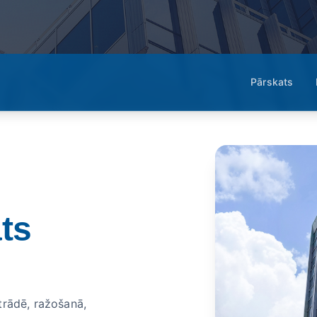
Pārskats
ts
trādē, ražošanā,