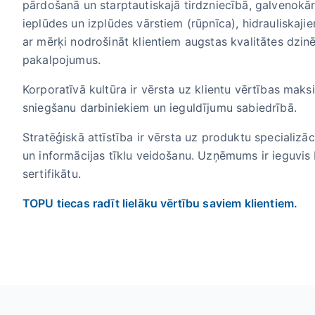
pārdošanā un starptautiskajā tirdzniecībā, galvenokār
ieplūdes un izplūdes vārstiem (rūpnīca), hidrauliskajie
ar mērķi nodrošināt klientiem augstas kvalitātes dzinē
pakalpojumus.
Korporatīvā kultūra ir vērsta uz klientu vērtības mak
sniegšanu darbiniekiem un ieguldījumu sabiedrībā.
Stratēģiskā attīstība ir vērsta uz produktu specializāc
un informācijas tīklu veidošanu. Uzņēmums ir ieguvis
sertifikātu.
TOPU tiecas radīt lielāku vērtību saviem klientiem.