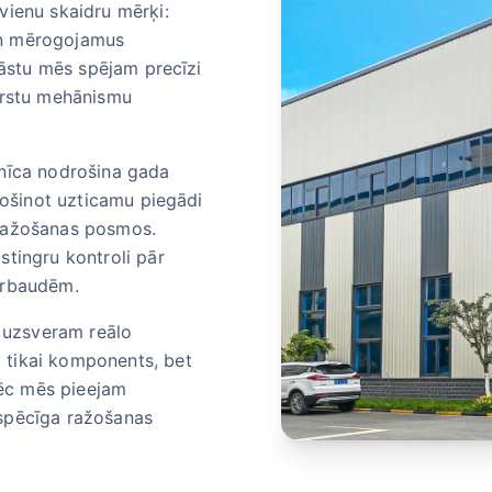
vienu skaidru mērķi:
un mērogojamus
klāstu mēs spējam precīzi
vārstu mehānismu
pnīca nodrošina gada
drošinot uzticamu piegādi
 ražošanas posmos.
stingru kontroli pār
ārbaudēm.
s uzsveram reālo
 tikai komponents, bet
ēc mēs pieejam
 spēcīga ražošanas