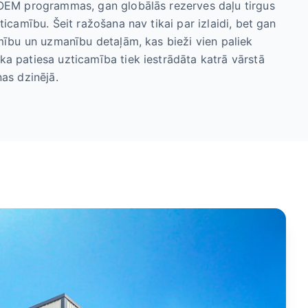
 OEM programmas, gan globālās rezerves daļu tirgus
ticamību. Šeit ražošana nav tikai par izlaidi, bet gan
amību un uzmanību detaļām, kas bieži vien paliek
a patiesa uzticamība tiek iestrādāta katrā vārstā
nas dzinējā.