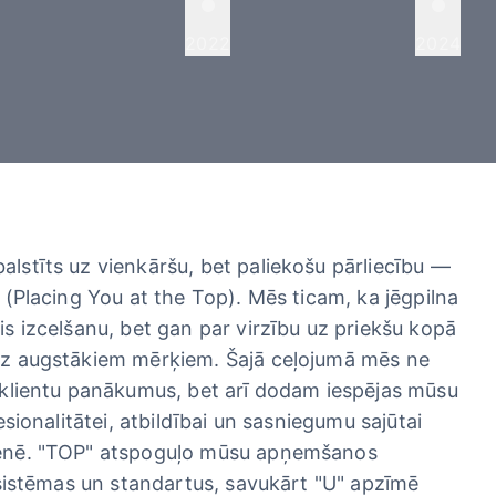
2022
2024
balstīts uz vienkāršu, bet paliekošu pārliecību —
 (Placing You at the Top). Mēs ticam, ka jēgpilna
s izcelšanu, bet gan par virzību uz priekšu kopā
uz augstākiem mērķiem. Šajā ceļojumā mēs ne
 klientu panākumus, bet arī dodam iespējas mūsu
esionalitātei, atbildībai un sasniegumu sajūtai
enē. "TOP" atspoguļo mūsu apņemšanos
 sistēmas un standartus, savukārt "U" apzīmē