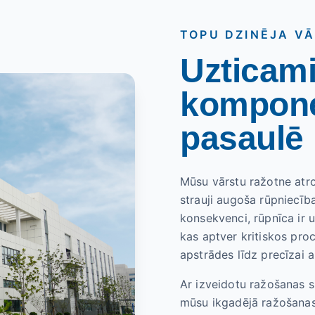
TOPU DZINĒJA V
Uzticam
komponen
pasaulē
Mūsu vārstu ražotne atr
strauji augoša rūpniecība
konsekvenci, rūpnīca ir 
kas aptver kritiskos pro
apstrādes līdz precīzai 
Ar izveidotu ražošanas 
mūsu ikgadējā ražošanas 