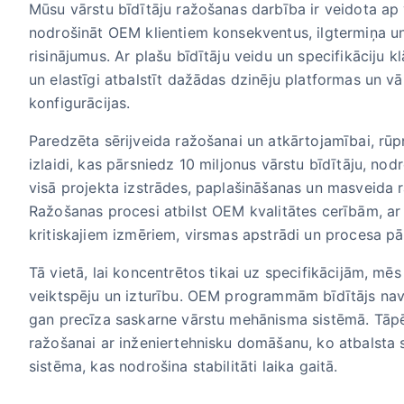
Mūsu vārstu bīdītāju ražošanas darbība ir veidota ap 
nodrošināt OEM klientiem konsekventus, ilgtermiņa 
risinājumus. Ar plašu bīdītāju veidu un specifikāciju 
un elastīgi atbalstīt dažādas dzinēju platformas un 
konfigurācijas.
Paredzēta sērijveida ražošanai un atkārtojamībai, rū
izlaidi, kas pārsniedz 10 miljonus vārstu bīdītāju, no
visā projekta izstrādes, paplašināšanas un masveida
Ražošanas procesi atbilst OEM kvalitātes cerībām, ar 
kritiskajiem izmēriem, virsmas apstrādi un procesa p
Tā vietā, lai koncentrētos tikai uz specifikācijām, mē
veiktspēju un izturību. OEM programmām bīdītājs nav
gan precīza saskarne vārstu mehānisma sistēmā. Tāp
ražošanai ar inženiertehnisku domāšanu, ko atbalsta
sistēma, kas nodrošina stabilitāti laika gaitā.