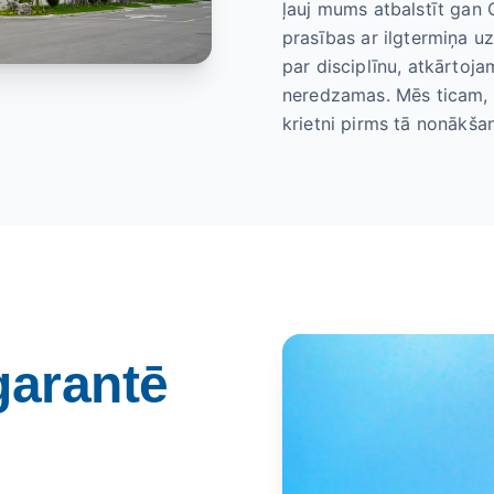
ļauj mums atbalstīt gan
prasības ar ilgtermiņa uz
par disciplīnu, atkārtoj
neredzamas. Mēs ticam, k
krietni pirms tā nonākša
garantē