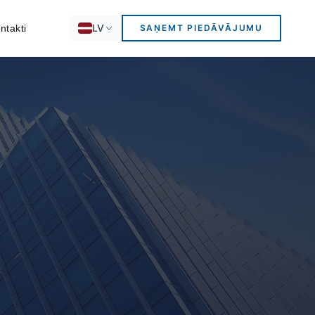
LV
ntakti
SAŅEMT PIEDĀVĀJUMU