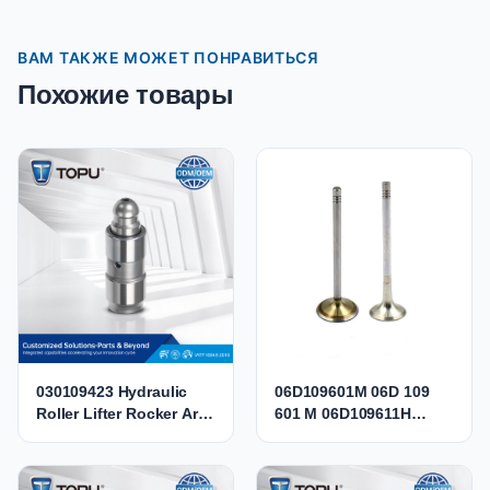
ВАМ ТАКЖЕ МОЖЕТ ПОНРАВИТЬСЯ
Похожие товары
030109423 Hydraulic
06D109601M 06D 109
Roller Lifter Rocker Arm
601 M 06D109611H
Valve Tappet 030109423
06D109611K Engine
030109423B
Intake Exhaust Valve for
036109423A
Audi VW 2.0 TFSI BPJ