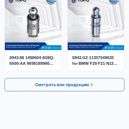
036109423D SEAT0301
BPY BWA CBFA CCTA
CCZB CCZA
0942.86 1450604 6G9Q-
0942.G2 11337549633
6500-AA 9659189980
for BMW F20 F21 N13
LR004168 Hydraulic
MINI COOPER N12 N14
Lifter Valve Tappet for
N16 Hydraulic Valve
Citroen Peugeot 2.2 HDi
Lifter Tappet
Смотреть всю продукцию
DW12BTED4