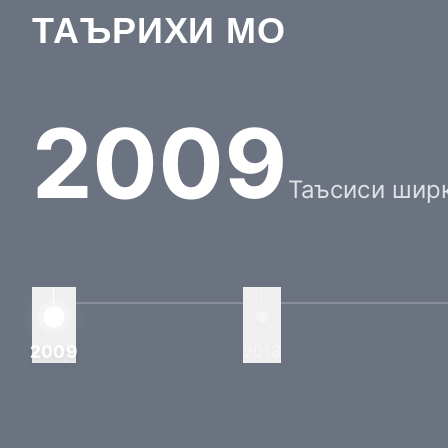
ТАЪРИХИ МО
2009
Таъсиси шир
2009
2013