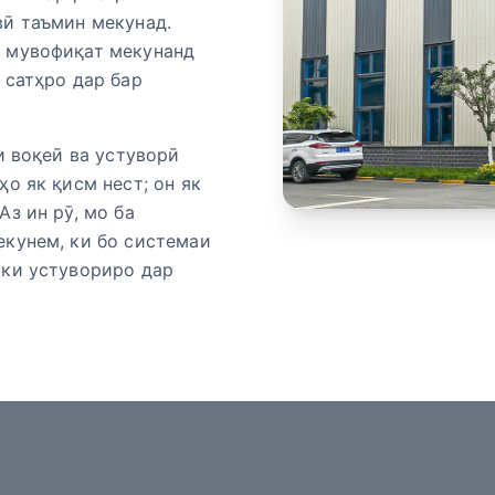
вӣ таъмин мекунад.
M мувофиқат мекунанд
 сатҳро дар бар
и воқеӣ ва устуворӣ
о як қисм нест; он як
з ин рӯ, мо ба
екунем, ки бо системаи
 ки устувориро дар