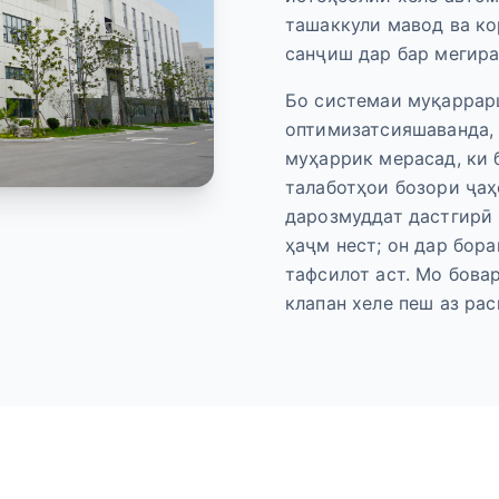
ташаккули мавод ва ко
санҷиш дар бар мегира
Бо системаи муқаррар
оптимизатсияшаванда, 
муҳаррик мерасад, ки
талаботҳои бозори ҷа
дарозмуддат дастгирӣ 
ҳаҷм нест; он дар бор
тафсилот аст. Мо бова
клапан хеле пеш аз ра