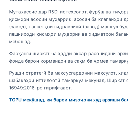
Мутахассис дар R&D, истеҳсолот, фурӯш ва тиҷо
қисмҳои асосии муҳаррик, асосан ба клапанҳои д
(завод), таппетҳои гидравликӣ (завод) машғул буд
пешниҳоди қисмҳои муҳаррик ва хидматҳои бала
мебошад.
Фарҳанги ширкат ба ҳадди аксар расонидани арз
фоида барои кормандон ва саҳм ба ҷомеа тамарку
Рушди стратегӣ ба махсусгардонии маҳсулот, хид
шабакаҳои иттилоотӣ тамаркуз мекунад. Ширкат 
16949:2016-ро гирифтааст.
TOPU мекӯшад, ки барои мизоҷони худ арзиши ба