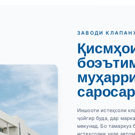
ЗАВОДИ КЛАПАН
Қисмҳои
боэъти
муҳарри
саросар
Иншооти истеҳсоли кла
ҷойгир буда, дар марк
мекунад. Бо тамаркуз 
истеҳсолии хеле автом