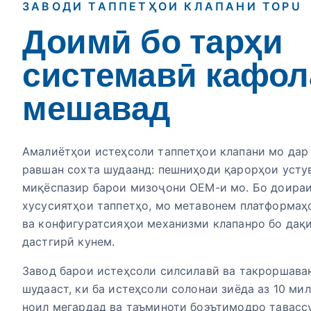
ЗАВОДИ ТАППЕТҲОИ КЛАПАНИ TOPU
Доимӣ бо тарҳи
системавӣ кафол
мешавад
Амалиётҳои истеҳсоли таппетҳои клапани мо дар
равшан сохта шудаанд: пешниҳоди қарорҳои усту
миқёспазир барои мизоҷони OEM-и мо. Бо доираи
хусусиятҳои таппетҳо, мо метавонем платформаҳ
ва конфигуратсияҳои механизми клапанро бо дақ
дастгирӣ кунем.
Завод барои истеҳсоли силсилавӣ ва такроршава
шудааст, ки ба истеҳсоли солонаи зиёда аз 10 ми
ноил мегардад ва таъминоти боэътимодро тавасс