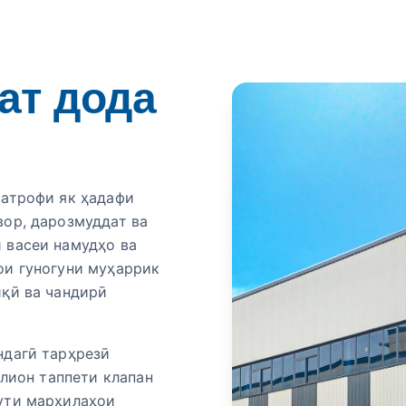
ат дода
 атрофи як ҳадафи
вор, дарозмуддат ва
 васеи намудҳо ва
ои гуногуни муҳаррик
иқӣ ва чандирӣ
ндагӣ тарҳрезӣ
ллион таппети клапан
ути марҳилаҳои