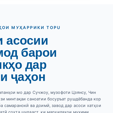
ҲОИ МУҲАРРИКИ TOPU
 асосии
мод барои
кҳо дар
и ҷаҳон
панҳои мо дар Сучжоу, музофоти Цзянсу, Чин
ази минтақаи саноатии босуръат рушдёбанда кор
ба самаранокӣ ва доимӣ, завод дар асоси хатҳои
атӣ сохта шудааст, ки марҳилаҳои муҳими