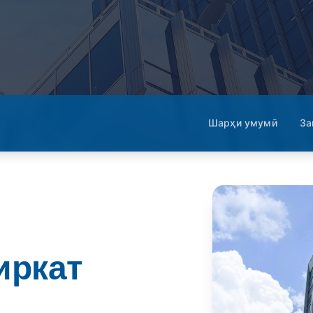
Шарҳи умумӣ
За
иркат