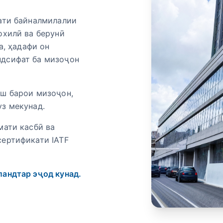
рати байналмилалии
охилӣ ва берунӣ
а, ҳадафи он
ндсифат ба мизоҷон
иш барои мизоҷон,
з мекунад.
мати касбӣ ва
сертификати IATF
ландтар эҷод кунад.