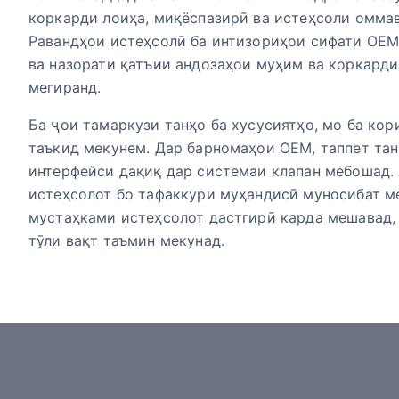
коркарди лоиҳа, миқёспазирӣ ва истеҳсоли омма
Равандҳои истеҳсолӣ ба интизориҳои сифати OE
ва назорати қатъии андозаҳои муҳим ва коркарди
мегиранд.
Ба ҷои тамаркузи танҳо ба хусусиятҳо, мо ба кор
таъкид мекунем. Дар барномаҳои OEM, таппет танҳ
интерфейси дақиқ дар системаи клапан мебошад. А
истеҳсолот бо тафаккури муҳандисӣ муносибат м
мустаҳками истеҳсолот дастгирӣ карда мешавад,
тӯли вақт таъмин мекунад.