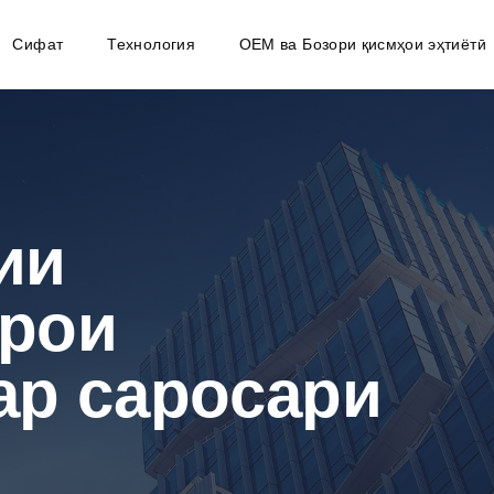
Сифат
Технология
OEM ва Бозори қисмҳои эҳтиётӣ
ии
арои
ар саросари