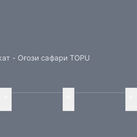
кат - Оғози сафари TOPU
2016
2018
2019