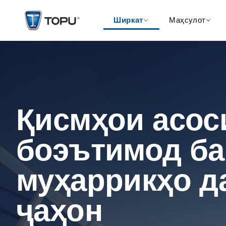
Ширкат
Маҳсулот
Қисмҳои асос
боэътимод б
муҳаррикҳо д
ҷаҳон