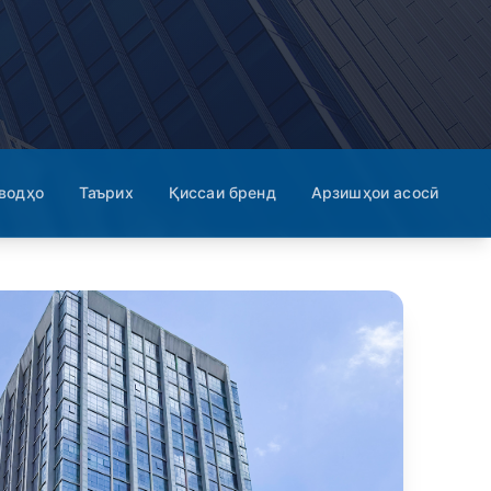
водҳо
Таърих
Қиссаи бренд
Арзишҳои асосӣ