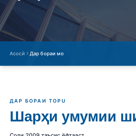
Асосӣ
Дар бораи мо
ДАР БОРАИ TOPU
Шарҳи умумии ш
Соли 2009 таъсис ёфтааст