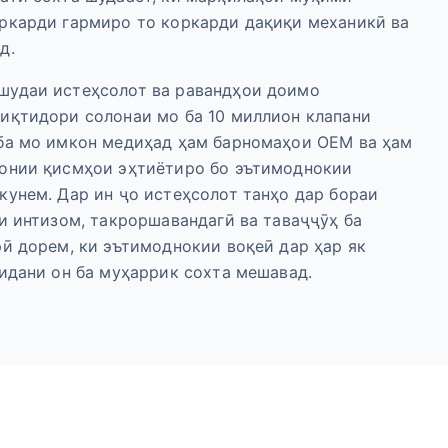
ркарди гармиро то коркарди дақиқи механикӣ ва
д.
шудаи истеҳсолот ва равандҳои доимо
иқтидори солонаи мо ба 10 миллион клапани
 ба мо имкон медиҳад ҳам барномаҳои OEM ва ҳам
ҳонии қисмҳои эҳтиётиро бо эътимоднокии
кунем. Дар ин ҷо истеҳсолот танҳо дар бораи
аи интизом, такроршавандагӣ ва таваҷҷӯҳ ба
рӣ дорем, ки эътимоднокии воқеӣ дар ҳар як
сидани он ба муҳаррик сохта мешавад.