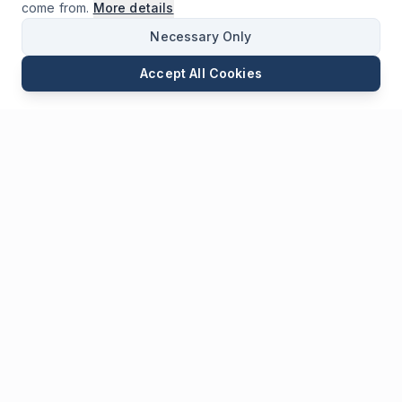
come from.
More details
Necessary Only
Accept All Cookies
E-mail
Telepon
WhatsApp
Kirim Permintaan
Mengobrol
Tinggalkan
Kami
Pesan
* Bidang yang wajib diisi
Nama
*