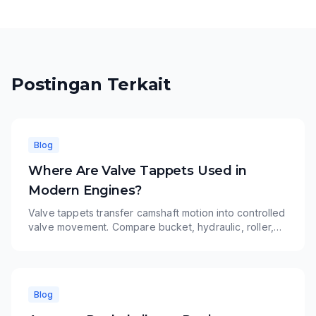
Postingan Terkait
Blog
Where Are Valve Tappets Used in
Modern Engines?
Valve tappets transfer camshaft motion into controlled
valve movement. Compare bucket, hydraulic, roller,
and mechanical tappet applications and learn how
TOPU supports OE-number matching and wholesale
programs.
Blog