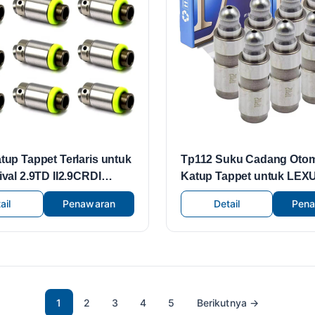
tup Tappet Terlaris untuk
Tp112 Suku Cadang Otom
val 2.9TD II2.9CRDI
Katup Tappet untuk LEX
n Aplikasi Luas HF-
Toyota Avensis Estate Zr
ail
Penawaran
Detail
Pen
 0K551-12-100
13750-0t010
1
2
3
4
5
Berikutnya
→