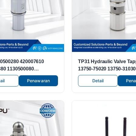
0500280 420007610
TP31 Hydraulic Valve Tap
80 1130500080
13750-75020 13750-31030
at Hidrolik untuk
OY010 13750-0V030 Coco
ail
Penawaran
Detail
Pen
-Benz M112 M113 C240 ​​
Katup Tappet Toyota Lex
3 AMG C55 AMG C320