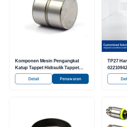
Komponen Mesin Pengangkat
TP27 Ha
Katup Tappet Hidraulik Tappet
02210942
Mekanis untuk Fiat Lancia OE
untuk M
Detail
Penawaran
Det
91XM6500CA KATUP TAPPET
BVJ CDZ