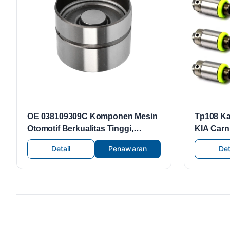
OE 038109309C Komponen Mesin
Tp108 Ka
Otomotif Berkualitas Tinggi,
KIA Carni
Pengangkat Katup, Cocok untuk
Jangkaua
Detail
Penawaran
Det
Suku Cadang Mesin Volkswagen
46214.29