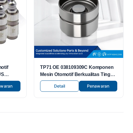
otif
TP71 OE 038109309C Komponen
US
Mesin Otomotif Berkualitas Tinggi,
t27 Adt27
Pengangkat Katup, Cocok untuk
awaran
Detail
Penawaran
Suku Cadang Mesin Volkswagen