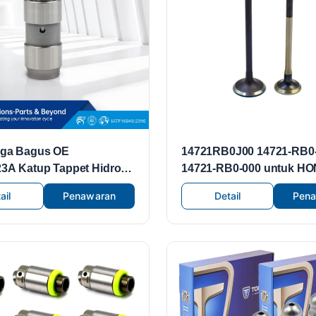
rga Bagus OE
14721RB0J00 14721-RB0
3A Katup Tappet Hidrolik
14721-RB0-000 untuk H
esin AUDI Benz BMW VW
2009~2016 FIT CR-Z CITY
ail
Penawaran
Detail
Pen
Buang Katup Pengangkat
Mobil