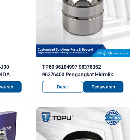
-J00
TP69 96184997 96376362
ONDA
96376400 Pengangkat Hidrolik
 Katup
Katup Tappet untuk Chevrolet
awaran
Detail
Penawaran
 Katup
Aveo Daewoo Lanos 1.6L A16DMS
F14D3 F16D3 L44 C20SED