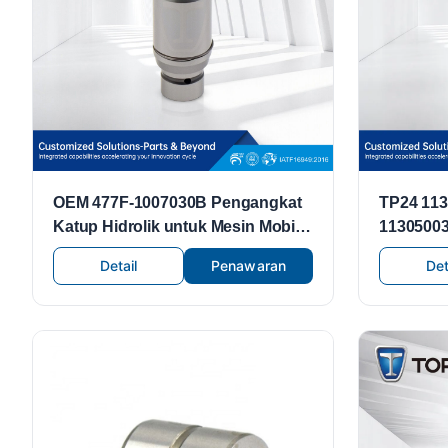
OEM 477F-1007030B Pengangkat
TP24 113
Katup Hidrolik untuk Mesin Mobil,
11305003
Suku Cadang Mesin Hidrolik,
Pengangk
Detail
Penawaran
Det
Pengangkat Katup Hidrolik untuk
Mercedes
Chery 477
C280 C4