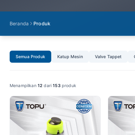
Beranda
Produk
Semua Produk
Katup Mesin
Valve Tappet
Menampilkan
12
dari
153
produk