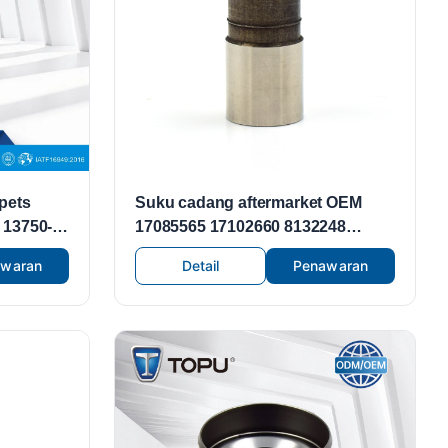
pets
Suku cadang aftermarket OEM
 13750-
17085565 17102660 8132248
k untuk
pengangkat katup hidrolik/katup
awaran
Detail
Penawaran
us
tappet untuk GM BUICK
CADILLAC