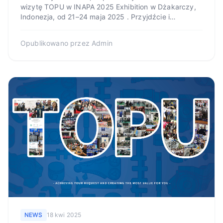
wizytę TOPU w INAPA 2025 Exhibition w Dżakarczy,
Indonezja, od 21–24 maja 2025 . Przyjdźcie i
znajdźcie nas na Hal...
Opublikowano przez
Admin
NEWS
18 kwi 2025