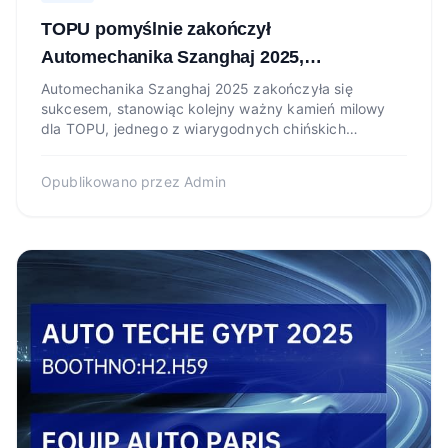
TOPU pomyślnie zakończył
Automechanika Szanghaj 2025,
kontynuując dynamikę na stoisku
Automechanika Szanghaj 2025 zakończyła się
sukcesem, stanowiąc kolejny ważny kamień milowy
Automechanika Dubaj SA-L26
dla TOPU, jednego z wiarygodnych chińskich
dostawców części samochodo...
Opublikowano przez
Admin