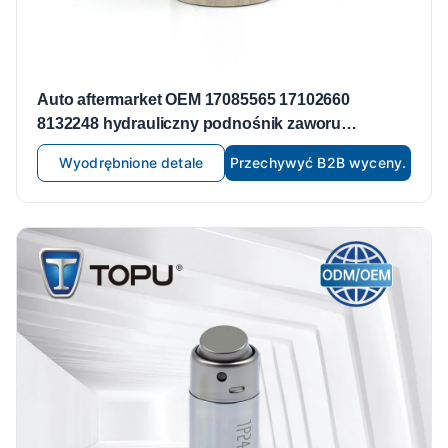
Auto aftermarket OEM 17085565 17102660
8132248 hydrauliczny podnośnik zaworu
popychacz zaworu dla GM BUICK CADILLAC
Wyodrębnione detale
Przechywyć B2B wyceny.