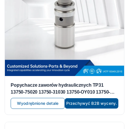
Popychacze zaworów hydraulicznych TP31
13750-75020 13750-31030 13750-OY010 13750-
0V030 są odpowiednie do popychaczy zaworów
Wyodrębnione detale
Przechywyć B2B wyceny.
Toyota Lexus