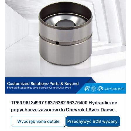
TP69 96184997 96376362 96376400 Hydrauliczne
popychacze zaworów do Chevrolet Aveo Daewoo
Lanos 1.6L A16DMS F14D3 F16D3 L44 C20SED
Wyodrębnione detale
Przechywyć B2B wyceny.