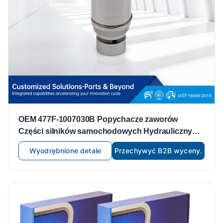
OEM 477F-1007030B Popychacze zaworów
Części silników samochodowych Hydrauliczny
popychacz zaworów Hydrauliczny popychacz
Wyodrębnione detale
Przechywyć B2B wyceny.
zaworów do Chery 477