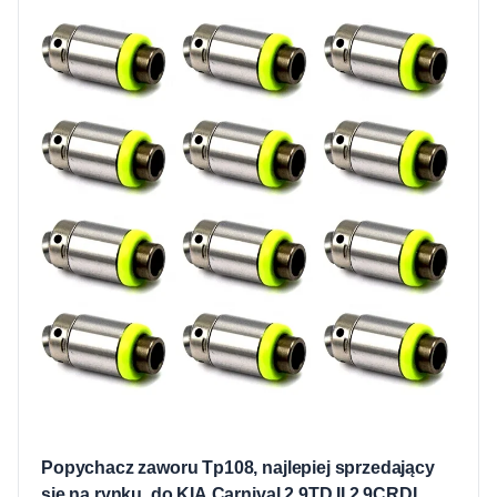
Popychacz zaworu Tp108, najlepiej sprzedający
się na rynku, do KIA Carnival 2.9TD II 2.9CRDI,