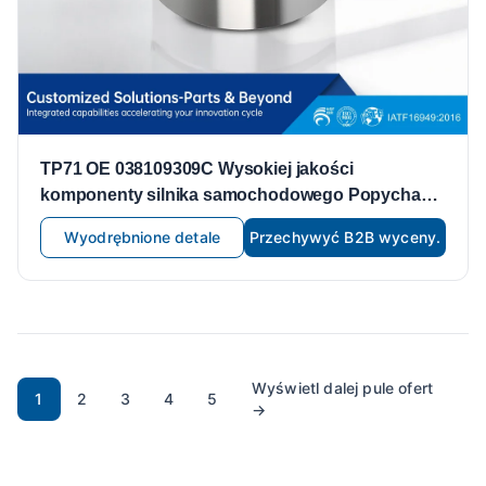
TP71 OE 038109309C Wysokiej jakości
komponenty silnika samochodowego Popychacz
zaworu Pasujący do części silnika Volkswagena
Wyodrębnione detale
Przechywyć B2B wyceny.
Popychacze zaworów Popychacze
Wyświetl dalej pule ofert
1
2
3
4
5
→