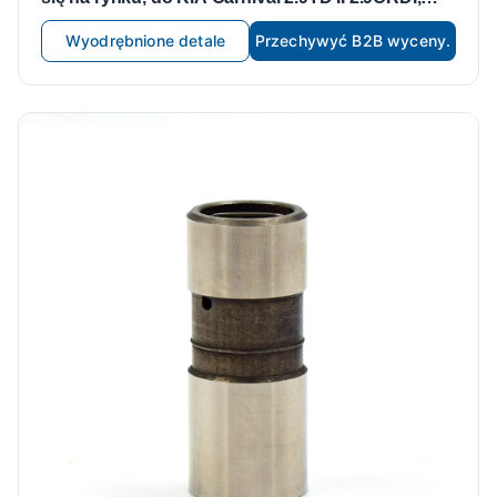
szeroki zakres zastosowań HF-46214.29 0K551-
Wyodrębnione detale
Przechywyć B2B wyceny.
12-100