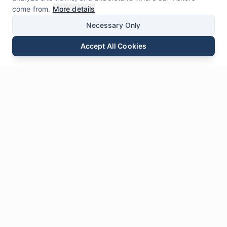
come from.
More details
Necessary Only
Accept All Cookies
E-mail
Telefon
WhatsApp
Wyślij Zapytanie
Czat
Zostaw nam
Wiadomość
* Pola wymagane
Imię i nazwisko
*