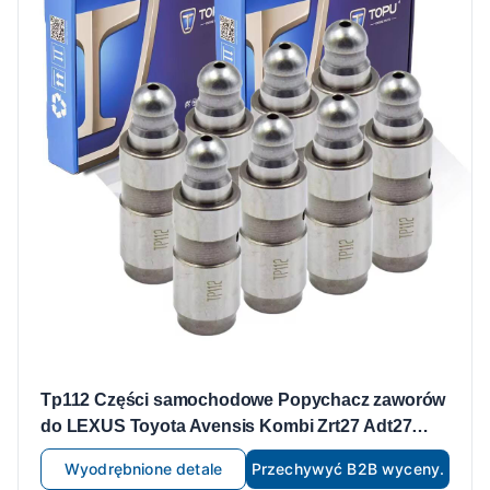
Tp112 Części samochodowe Popychacz zaworów
do LEXUS Toyota Avensis Kombi Zrt27 Adt27
13750-0t010
Wyodrębnione detale
Przechywyć B2B wyceny.