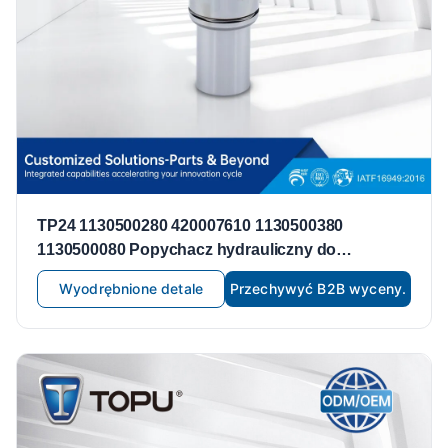
TP24 1130500280 420007610 1130500380
1130500080 Popychacz hydrauliczny do
Mercedes-Benz M112 M113 C240 ​​C280 C43 AMG
Wyodrębnione detale
Przechywyć B2B wyceny.
C55 AMG C320 Popychacz