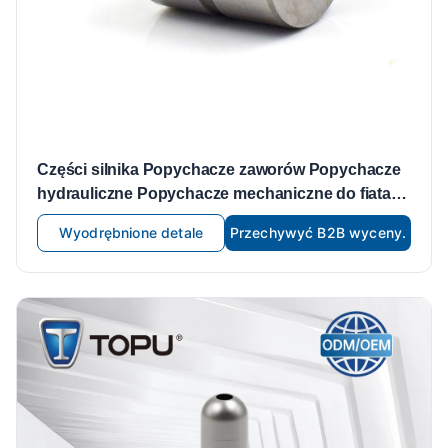
Części silnika Popychacze zaworów Popychacze
hydrauliczne Popychacze mechaniczne do fiata
lancia OE 91XM6500CA POPYCHACZ ZAWORU
Wyodrębnione detale
Przechywyć B2B wyceny.