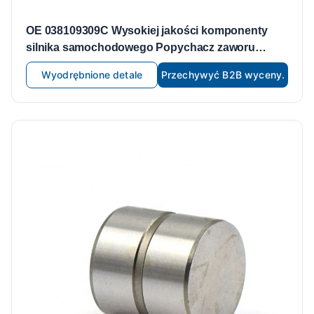
OE 038109309C Wysokiej jakości komponenty
silnika samochodowego Popychacz zaworu
Pasujący do części silnika Volkswagena
Wyodrębnione detale
Przechywyć B2B wyceny.
Popychacze zaworów Popychacze