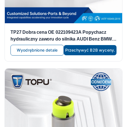
TP27 Dobra cena OE 022109423A Popychacz
hydrauliczny zaworu do silnika AUDI Benz BMW
vw BVJ CDZ
Wyodrębnione detale
Przechywyć B2B wyceny.