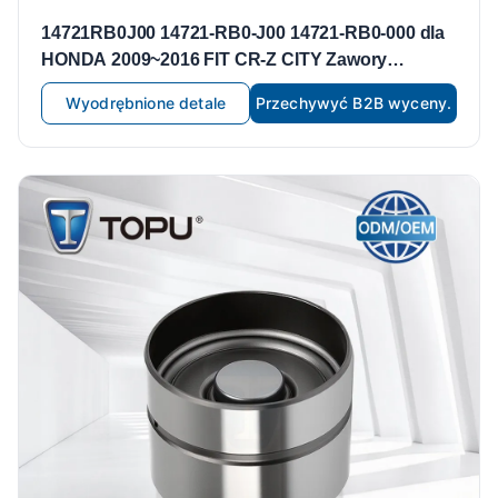
14721RB0J00 14721-RB0-J00 14721-RB0-000 dla
HONDA 2009~2016 FIT CR-Z CITY Zawory
wydechowe Popychacze zaworów Zawór
Wyodrębnione detale
Przechywyć B2B wyceny.
wydechowy samochodu