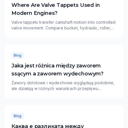
Where Are Valve Tappets Used in
Modern Engines?
Valve tappets transfer camshaft motion into controlled
valve movement. Compare bucket, hydraulic, roller,
and mechanical tappet applications and learn how
TOPU supports OE-number matching and wholesale
programs.
Blog
Jaka jest różnica między zaworem
ssącym a zaworem wydechowym?
Zawory dolotowe i wydechowe wyglądają podobnie,
ale działają w różnych warunkach przepływu
powietrza, temperatury i materiału. Zawory dolotowe
zazwyczaj priorytetowo traktują napełnianie cylindra i
odporność na zużycie, podczas gdy zawory
wydechowe wymagają większej odporności
Blog
termicznej.
Каква е разликата между