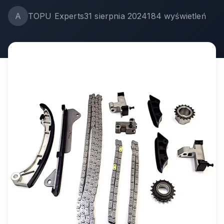
A
TOPU Experts
31 sierpnia 2024
184
wyświetleń