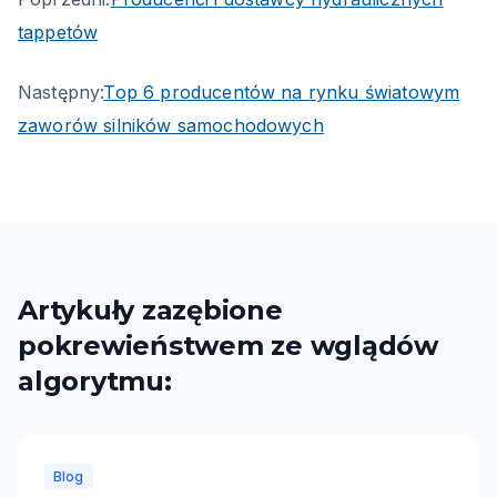
tappetów
Następny:
Top 6 producentów na rynku światowym
zaworów silników samochodowych
Artykuły zazębione
pokrewieństwem ze wglądów
algorytmu:
Blog