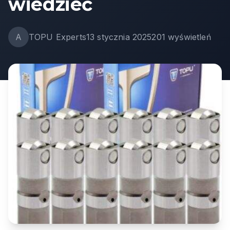
wiedzieć
A
TOPU Experts
13 stycznia 2025
201
wyświetleń