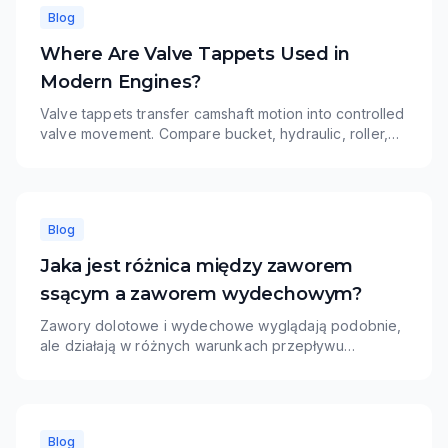
Blog
Where Are Valve Tappets Used in
Modern Engines?
Valve tappets transfer camshaft motion into controlled
valve movement. Compare bucket, hydraulic, roller,
and mechanical tappet applications and learn how
TOPU supports OE-number matching and wholesale
programs.
Blog
Jaka jest różnica między zaworem
ssącym a zaworem wydechowym?
Zawory dolotowe i wydechowe wyglądają podobnie,
ale działają w różnych warunkach przepływu
powietrza, temperatury i materiału. Zawory dolotowe
zazwyczaj priorytetowo traktują napełnianie cylindra i
odporność na zużycie, podczas gdy zawory
wydechowe wymagają większej odporności
Blog
termicznej.