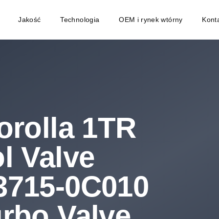
Jakość
Technologia
OEM i rynek wtórny
Kont
orolla 1TR
l Valve
3715-0C010
rbo Valve