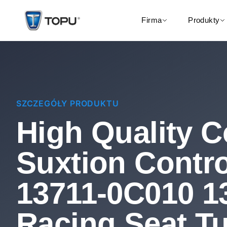
Firma
Produkty
SZCZEGÓŁY PRODUKTU
High Quality C
Suxtion Contro
13711-0C010 1
Racing Seat Tu