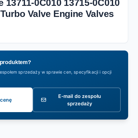
ve 13711-0C010 13715-0C010
 Turbo Valve Engine Valves
 produktem?
espołem sprzedaży w sprawie cen, specyfikacji i opcji
E-mail do zespołu
ycenę
sprzedaży