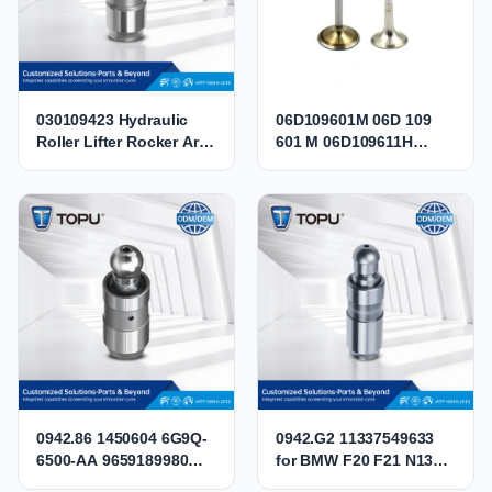
030109423 Hydraulic
06D109601M 06D 109
Roller Lifter Rocker Arm
601 M 06D109611H
Valve Tappet 030109423
06D109611K Engine
030109423B
Intake Exhaust Valve for
036109423A
Audi VW 2.0 TFSI BPJ
036109423D SEAT0301
BPY BWA CBFA CCTA
CCZB CCZA
0942.86 1450604 6G9Q-
0942.G2 11337549633
6500-AA 9659189980
for BMW F20 F21 N13
LR004168 Hydraulic
MINI COOPER N12 N14