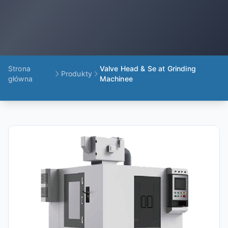
Strona
Valve Head & Se at Grinding
Produkty
główna
Machinee