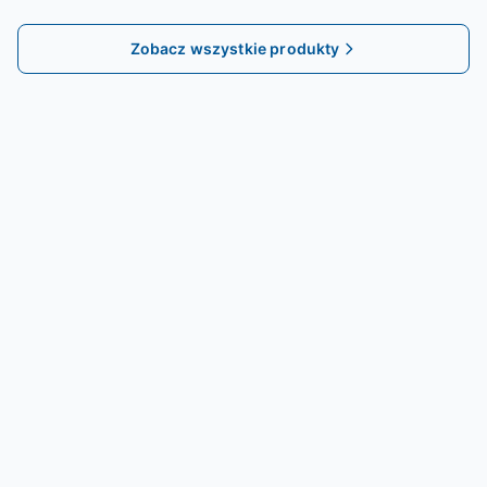
Lifter Valve Tappet for
N16 Hydraulic Valve
Citroen Peugeot 2.2 HDi
Lifter Tappet
Zobacz wszystkie produkty
DW12BTED4