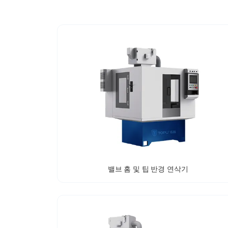
밸브 홈 및 팁 반경 연삭기