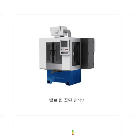
밸브 팁 끝단 연삭기